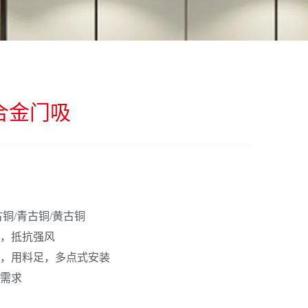
锌合金门吸
古铜/青古铜/黄古铜
，抵抗强风
，用料足，多点式安装
需求