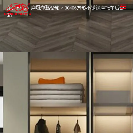
首页
关于荣兴
荣兴产品
品质研发
新闻资讯
服务中心
荣兴产品
>
摩托车后备箱
>
30406方形不锈钢摩托车后备
箱