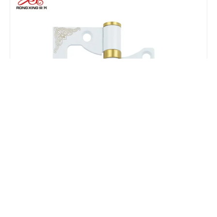
不锈钢象牙白-哑光黑子母合页