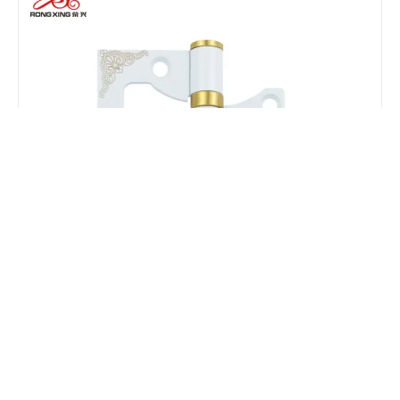
不锈钢象牙白-哑光黑子母合页