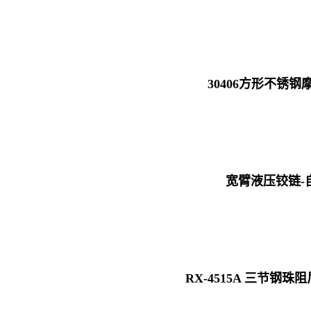
30406方形不锈
宽臂液压铰链-
RX-4515A 三节钢珠